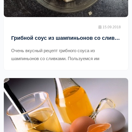
ингредиентов. Он богат витаминами и минералами,
такими как витамин С, калий и магний, которые
необходимы для здоровья и хорошего
15.09.2018
самочувствия.,
Грибной соус из шампиньонов со сливками
Очень вкусный рецепт грибного соуса из
шампиньонов со сливками. Пользуемся им
постоянно, не только на праздники, но и ежедневно.,