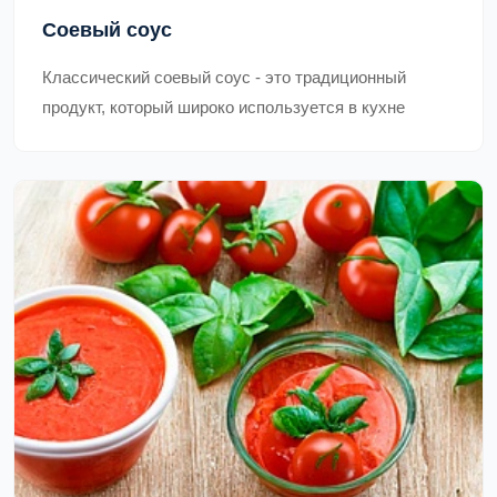
Соевый соус
Классический соевый соус - это традиционный
продукт, который широко используется в кухне
Восточной Азии, особенно в Китае, Японии, Корее и
Таиланде. Он производится из соевых бобов,
пшеницы, соли и воды. Процесс производства соуса
может занять несколько месяцев и включает в себя
ферментацию и созревание. Классический соевый
соус имеет темно-коричневый цвет и солоноватый
вкус с легкой горчинкой. Он используется для
добавления вкуса и аромата в блюда, такие как
маринады, соусы, супы, жареные блюда и салаты.
Он также может использоваться в качестве
приправы для суши и сашими. Соевый соус богат
белками, витаминами и минералами, такими как
железо, калий и магний. Он также содержит