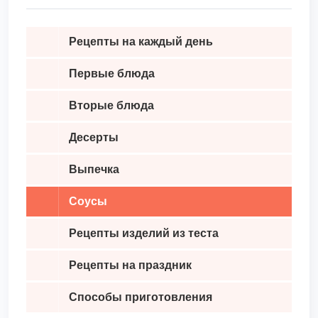
получается густой майонез в домашних условиях, не
отличить от магазинного. Попробуйте, и
Рецепты на каждый день
наслаждайтесь вместе с детьми вкусными блюдами
с майонезом!,
Первые блюда
Вторые блюда
Десерты
Выпечка
Соусы
Рецепты изделий из теста
Рецепты на праздник
Способы приготовления