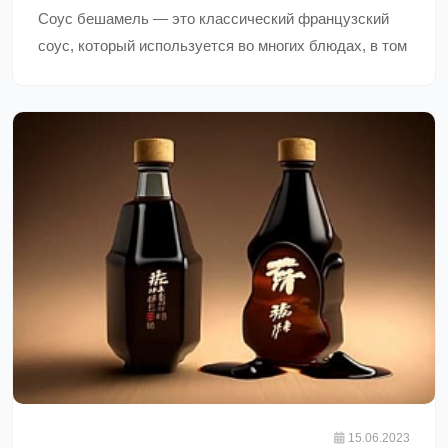
Соус бешамель — это классический французский
соус, который используется во многих блюдах, в том
числе в лазанье, макаронах и гратене. Он готовится
на основе молока, муки и масла, а также
добавляются специи, такие как мускатный орех или
перец. Соус бешамель имеет гладкую текстуру и
белый цвет. Он может быть использован как основа
для других соусов, таких как соус Морнэй или соус
Альфредо.,
15.06.2023