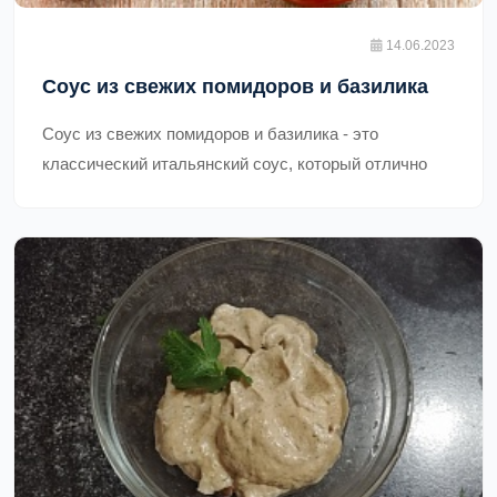
антиоксиданты, которые могут помочь защитить
14.06.2023
организм от свободных радикалов.,
Соус из свежих помидоров и базилика
Соус из свежих помидоров и базилика - это
классический итальянский соус, который отлично
подходит для приготовления пасты, пиццы, мясных
блюд и других блюд. Он имеет яркий и свежий вкус,
который обусловлен сочетанием кислотности
помидоров и аромата базилика. Соус можно
приготовить как гладким и однородным, так и с
кусочками помидоров и зелени. В зависимости от
рецепта, в соус можно добавлять различные специи
и травы, такие как чеснок, орегано, розмарин и т.д.
Кроме того, соус из свежих помидоров и базилика
является полезным и низкокалорийным продуктом,
так как в его составе нет жирных и тяжелых