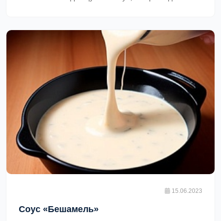
подходит для блюд из морепродуктов, таких как
креветки или кальмары, а также для блюд из мяса,
таких как стейки или говядина. Он имеет
кремообразную текстуру и насыщенный вкус
благодаря сочетанию майонеза, соленых огурцов,
каперсов, лука и специй. В итоге получится около 1,5
стаканов соуса.,
15.06.2023
Соус «Бешамель»