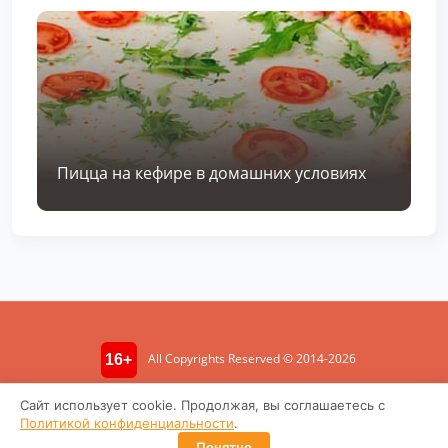
Пицца на кефире в домашних условиях
All Copyrights Reserved © 2014-2026
16+
Информация носит ознакомительный характер. Не является
Сайт использует cookie. Продолжая, вы соглашаетесь с
медицинской консультацией.
Политикой конфиденциальности
.
Политика конфиденциальности
Понятно