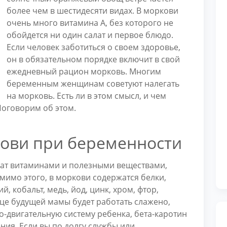
более чем в шестидесяти видах. В моркови
очень много витамина А, без которого не
обойдется ни один салат и первое блюдо.
Если человек заботиться о своем здоровье,
он в обязательном порядке включит в свой
ежедневный рацион морковь. Многим
беременным женщинам советуют налегать
на морковь. Есть ли в этом смысл, и чем
оговорим об этом.
кови при беременности
гат витаминами и полезными веществами,
Помимо этого, в моркови содержатся белки,
й, кобальт, медь, йод, цинк, хром, фтор,
дце будущей мамы будет работать слажено,
двигательную систему ребенка, бета-каротин
ения. Если вы по долгу службы или