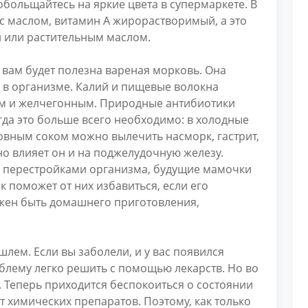
обольщайтесь на яркие цвета в супермаркете. В
с маслом, витамин А жирорастворимый, а это
й или растительным маслом.
 вам будет полезна вареная морковь. Она
 в организме. Калий и пищевые волокна
м и желчегонным. Природные антибиотики
гда это больше всего необходимо: в холодные
овным соком можно вылечить насморк, гастрит,
о влияет он и на поджелудочную железу.
и перестройками организма, будущие мамочки
 поможет от них избавиться, если его
олжен быть домашнего приготовления,
шлем. Если вы заболели, и у вас появился
блему легко решить с помощью лекарств. Но во
. Теперь приходится беспокоиться о состоянии
т химических препаратов. Поэтому, как только