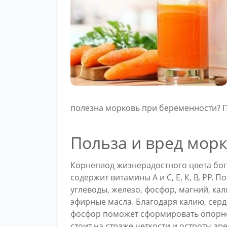
полезна морковь при беременности? П
Польза и вред мор
Корнеплод жизнерадостного цвета бо
содержит витамины А и С, Е, К, В, РР. 
углеводы, железо, фосфор, магний, кали
эфирные масла. Благодаря калию, сер
фосфор поможет сформировать опорно-
стоит на страже четкости и остроты зр