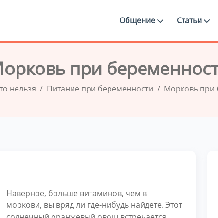
Общение
Статьи
орковь при беременнос
то нельзя
Питание при беременности
Морковь при 
Наверное, больше витаминов, чем в
моркови, вы вряд ли где-нибудь найдете. Этот
солнечный оранжевый овощ встречается