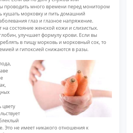
ы проводить много времени перед монитором
ь кушать морковку и пить домашний
заболевания глаз и глазное напряжение.
 на состояние женской кожи и слизистых.
лобин, улучшает формулу крови. Если вы
реблять в пищу морковь и морковный сок, то
емией и гипоксией снижаются в разы.
лода,
таве
ые
ак,
дных
 цвету
льствует
 блеклый
. Это не имеет никакого отношения к