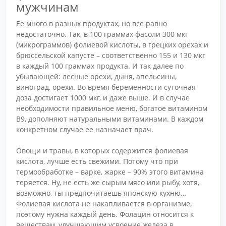
мужчинам
Ее много в разных продуктах, но все равно
недостаточно. Так, в 100 граммах фасоли 300 мкг
(микрограммов) фолиевой кислоты, в грецких орехах и
брюссельской капусте – соответственно 155 и 130 мкг
в каждый 100 граммах продукта. И так далее по
убывающей: лесные орехи, дыня, апельсины,
виноград, орехи. Во время беременности суточная
доза достигает 1000 мкг, и даже выше. И в случае
необходимости правильное меню, богатое витамином
В9, дополняют натуральными витаминами. В каждом
конкретном случае ее назначает врач.
Овощи и травы, в которых содержится фолиевая
кислота, лучше есть свежими. Потому что при
термообработке – варке, жарке – 90% этого витамина
теряется. Ну, не есть же сырым мясо или рыбу, хотя,
возможно, ты предпочитаешь японскую кухню…
Фолиевая кислота не накапливается в организме,
поэтому нужна каждый день. Фолацин относится к
веществам, улучшающим усвоение железа в