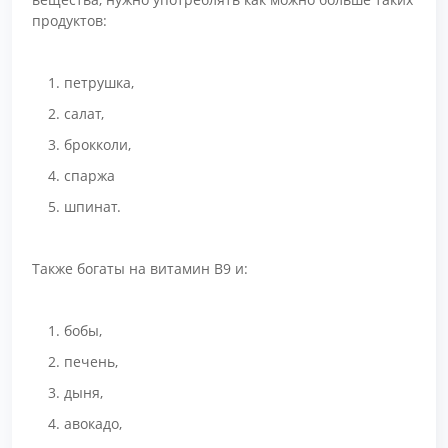
продуктов:
петрушка,
салат,
брокколи,
спаржа
шпинат.
Также богаты на витамин В9 и:
бобы,
печень,
дыня,
авокадо,