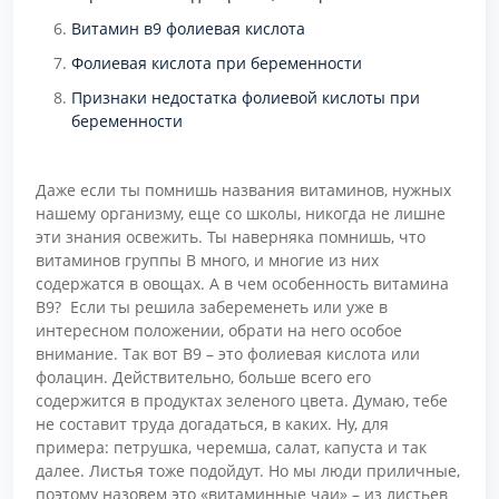
Витамин в9 фолиевая кислота
Фолиевая кислота при беременности
Признаки недостатка фолиевой кислоты при
беременности
Даже если ты помнишь названия витаминов, нужных
нашему организму, еще со школы, никогда не лишне
эти знания освежить. Ты наверняка помнишь, что
витаминов группы В много, и многие из них
содержатся в овощах. А в чем особенность витамина
В9? Если ты решила забеременеть или уже в
интересном положении, обрати на него особое
внимание. Так вот В9 – это фолиевая кислота или
фолацин. Действительно, больше всего его
содержится в продуктах зеленого цвета. Думаю, тебе
не составит труда догадаться, в каких. Ну, для
примера: петрушка, черемша, салат, капуста и так
далее. Листья тоже подойдут. Но мы люди приличные,
поэтому назовем это «витаминные чаи» – из листьев