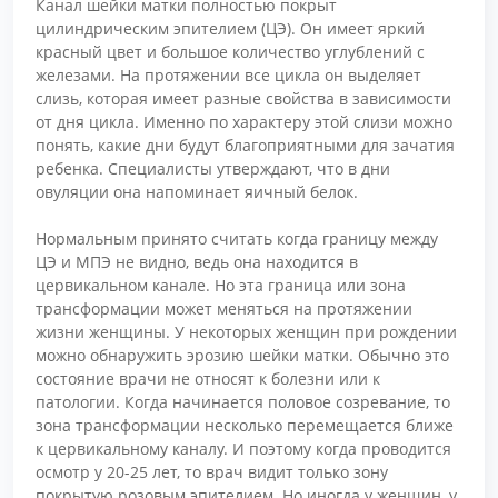
Канал шейки матки полностью покрыт
цилиндрическим эпителием (ЦЭ). Он имеет яркий
красный цвет и большое количество углублений с
железами. На протяжении все цикла он выделяет
слизь, которая имеет разные свойства в зависимости
от дня цикла. Именно по характеру этой слизи можно
понять, какие дни будут благоприятными для зачатия
ребенка. Специалисты утверждают, что в дни
овуляции она напоминает яичный белок.
Нормальным принято считать когда границу между
ЦЭ и МПЭ не видно, ведь она находится в
цервикальном канале. Но эта граница или зона
трансформации может меняться на протяжении
жизни женщины. У некоторых женщин при рождении
можно обнаружить эрозию шейки матки. Обычно это
состояние врачи не относят к болезни или к
патологии. Когда начинается половое созревание, то
зона трансформации несколько перемещается ближе
к цервикальному каналу. И поэтому когда проводится
осмотр у 20-25 лет, то врач видит только зону
покрытую розовым эпителием. Но иногда у женщин, у