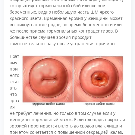
которых идет гормональный сбой или же они
беременные, видно небольшую часть ШМ яркого
красного цвета. Временная эрозия у женщины может
возникнуть после родов, во время беременности или
же после приема гормональных контрацептивов. В
большинстве случаев эрозия проходит
самостоятельно сразу после устранения причины.
Поэт
ому
при
нято
счит
ать,
что
эроз
ия
не требует лечения, но только в том случае если у
женщины нормальный мазок. Если площадь покрытая
эрозией простирается вплоть до сводов влагалища и
при этом сочетается с повышенной секрецией желез,