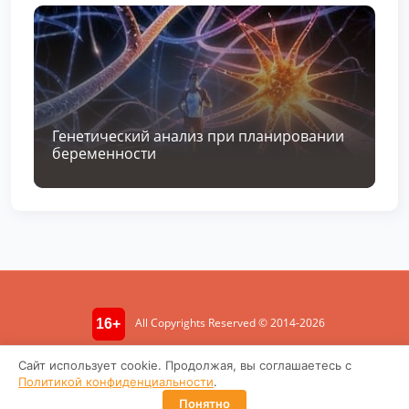
Генетический анализ при планировании
беременности
All Copyrights Reserved © 2014-2026
16+
Информация носит ознакомительный характер. Не является
Сайт использует cookie. Продолжая, вы соглашаетесь с
медицинской консультацией.
Политикой конфиденциальности
.
Политика конфиденциальности
Понятно