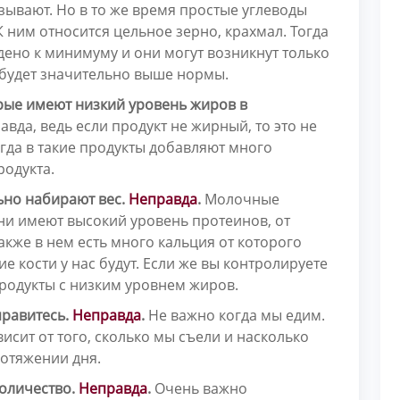
зывают. Но в то же время простые углеводы
ним относится цельное зерно, крахмал. Тогда
ено к минимуму и они могут возникнут только
в будет значительно выше нормы.
рые имеют низкий уровень жиров в
вда, ведь если продукт не жирный, то это не
огда в такие продукты добавляют много
родукта.
ьно набирают вес.
Неправда
.
Молочные
они имеют высокий уровень протеинов, от
акже в нем есть много кальция от которого
ие кости у нас будут. Если же вы контролируете
родукты с низким уровнем жиров.
правитесь.
Неправда
.
Не важно когда мы едим.
висит от того, сколько мы съели и насколько
ротяжении дня.
количество.
Неправда
.
Очень важно