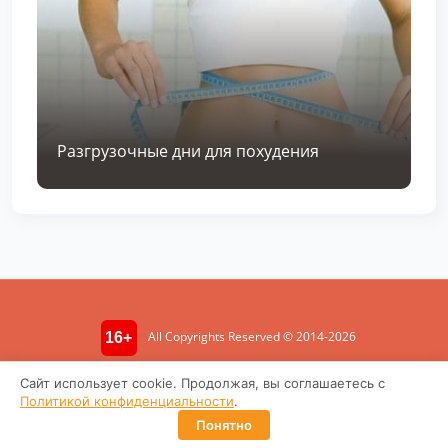
Разгрузочные дни для похудения
All Copyrights Reserved © 2014-2026
16+
Информация носит ознакомительный характер. Не является
Сайт использует cookie. Продолжая, вы соглашаетесь с
медицинской консультацией.
Политикой конфиденциальности
.
Политика конфиденциальности
Понятно
Пользовательское соглашение
Контакты