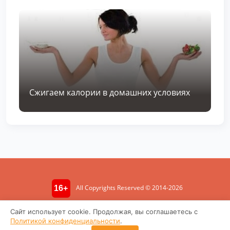
Сжигаем калории в домашних условиях
All Copyrights Reserved © 2014-2026
16+
Информация носит ознакомительный характер. Не является
Сайт использует cookie. Продолжая, вы соглашаетесь с
медицинской консультацией.
Политикой конфиденциальности
.