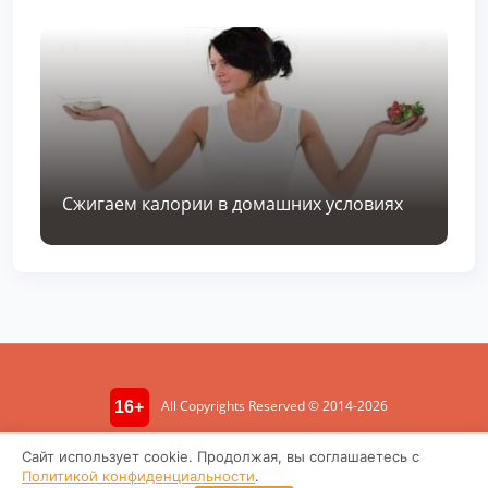
Сжигаем калории в домашних условиях
All Copyrights Reserved © 2014-2026
16+
Информация носит ознакомительный характер. Не является
Сайт использует cookie. Продолжая, вы соглашаетесь с
медицинской консультацией.
Политикой конфиденциальности
.