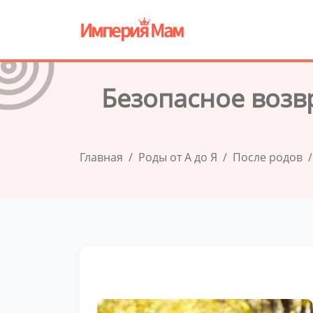
Безопасное возвр
Главная
Роды от А до Я
После родов