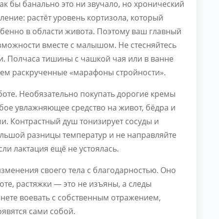
Как бы банально это ни звучало, но хронический
ление: растёт уровень кортизола, который
обенно в области живота. Поэтому ваш главный
зможности вместе с малышом. Не стесняйтесь
и. Полчаса тишины с чашкой чая или в ванне
чем раскрученные «марафоны стройности».
боте. Необязательно покупать дорогие кремы
бое увлажняющее средство на живот, бёдра и
. Контрастный душ тонизирует сосуды и
большой разницы температур и не направляйте
ли лактация ещё не устоялась.
зменения своего тела с благодарностью. Оно
оте, растяжки — это не изъяны, а следы
анете воевать с собственным отражением,
появятся сами собой.