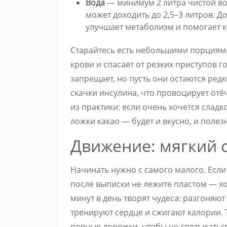
Вода
— минимум 2 литра чистой вод
может доходить до 2,5–3 литров. 
улучшает метаболизм и помогает к
Старайтесь есть небольшими порциями 
крови и спасает от резких приступов г
запрещает, но пусть они остаются ред
скачки инсулина, что провоцирует отёч
из практики: если очень хочется сладк
ложки какао — будет и вкусно, и полез
Движение: мягкий с
Начинать нужно с самого малого. Если
после выписки не лежите пластом — хо
минут в день творят чудеса: разгоняю
тренируют сердце и сжигают калории. 
ровные дорожки, чтобы не спотыкатьс