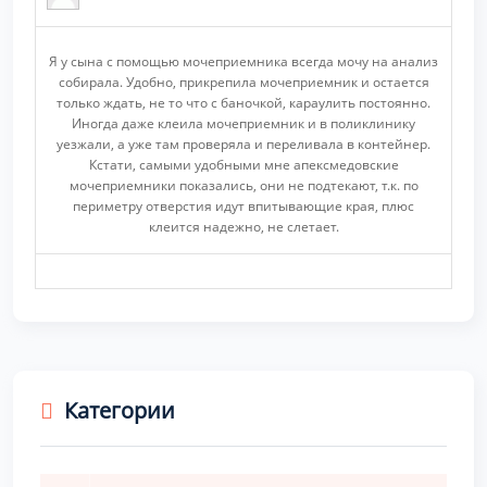
Я у сына с помощью мочеприемника всегда мочу на анализ
собирала. Удобно, прикрепила мочеприемник и остается
только ждать, не то что с баночкой, караулить постоянно.
Иногда даже клеила мочеприемник и в поликлинику
уезжали, а уже там проверяла и переливала в контейнер.
Кстати, самыми удобными мне апексмедовские
мочеприемники показались, они не подтекают, т.к. по
периметру отверстия идут впитывающие края, плюс
клеится надежно, не слетает.
Категории