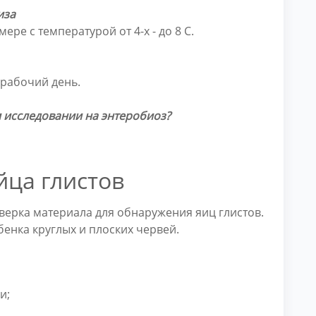
иза
ре с температурой от 4-х - до 8 С.
 рабочий день.
 исследовании на энтеробиоз?
йца глистов
ерка материала для обнаружения яиц глистов.
енка круглых и плоских червей.
и;