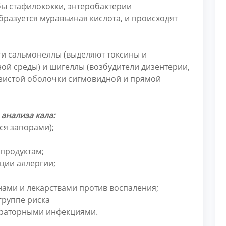
бы стафилококки, энтеробактерии
бразуется муравьиная кислота, и происходят
и сальмонеллы (выделяют токсины и
ой среды) и шигеллы (возбудители дизентерии,
изистой оболочки сигмовидной и прямой
анализа кала:
ся запорами);
продуктам;
ции аллергии;
нами и лекарствами против воспаления;
группе риска
ираторными инфекциями.