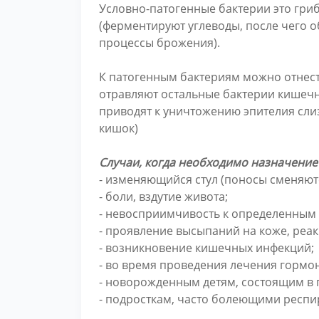
Условно-патогенные бактерии это гри
(ферментируют углеводы, после чего о
процессы брожения).
К патогенным бактериям можно отнест
отравляют остальные бактерии кишечн
приводят к уничтожению эпителия сл
кишок)
Случаи, когда необходимо назначение 
- изменяющийся стул (поносы сменяют
- боли, вздутие живота;
- невосприимчивость к определенным 
- проявление высыпаний на коже, реак
- возникновение кишечных инфекций;
- во время проведения лечения гормо
- новорожденным детям, состоящим в 
- подросткам, часто болеющими респ