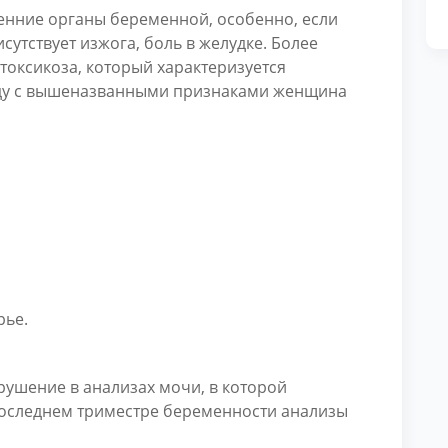
ренние органы беременной, особенно, если
сутствует изжога, боль в желудке. Более
 токсикоза, который характеризуется
яду с вышеназванными признаками женщина
рье.
рушение в анализах мочи, в которой
последнем триместре беременности анализы