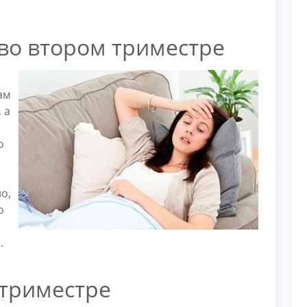
во втором триместре
ам
 а
о
о,
о
.
 триместре