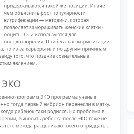
придерживаются такой же позиции. Иначе
чем объяснить рост популярности
витрификации — методики, которая
позволяет замораживать женские клетки -
ооциты. Они используются для
оплодотворения. Прибегать к витрификации
а, но из-за карьеры или по другим причинам
 ввиду того, что поздние сознательные
астым явлением.
я ЭКО
дрению программ ЭКО программа ученые
енно тогда первый эмбрион перенесли в матку,
когда ребенок-таки родился. Но проблема в
орении, выносить ребенка после ЭКО тоже не
 этого метода расценивают всего в тридцать с