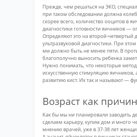
Прежде, чем решаться на ЭКО, специа
при таком обследовании должна колеба
скорее всего, количество ооцитов в я
диагностики готовности яичников — о
Определяют это на второй-четвертый 
ультразвуковой диагностики. При этом
мм должно быть не менее пяти. В про
благополучно выносить ребенка замет
Нужно понимать, что некоторые мето
искусственную стимуляцию яичников, а
развитию кист. Их так и называют — ф
Возраст как причин
Как бы мы ни планировали заводить де
сделаем карьеру, купим дом и много че
мнению врачей, уже в 37-38 лет женщи
А значит, яйцеклеток в яичниках стан