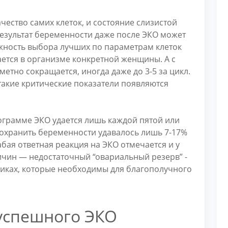
чество самих клеток, и состояние слизистой
результат беременности даже после ЭКО может
жность выбора лучших по параметрам клеток
вается в организме конкретной женщины. А с
метно сокращается, иногда даже до 3-5 за цикл.
такие критические показатели появляются
рограмме ЭКО удается лишь каждой пятой или
сохранить беременности удавалось лишь 7-17%
абая ответная реакция на ЭКО отмечается и у
ичин — недостаточный “овариальный резерв” -
чниках, которые необходимы для благополучного
 успешного ЭКО