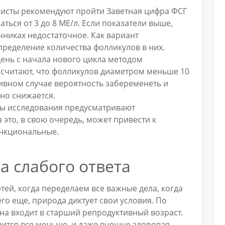
листы рекомендуют пройти Заветная цифра ФСГ
ться от 3 до 8 МЕ/л. Если показатели выше,
ичниках недостаточное. Как вариант
пределение количества фолликулов в них.
день с начала нового цикла методом
 считают, что фолликулов диаметром меньше 10
тивном случае вероятность забеременеть и
но снижается.
ды исследования предусматривают
 это, в свою очередь, может привести к
ункциональные.
а слабого ответа
тей, когда переделаем все важные дела, когда
го еще, природа диктует свои условия. По
на входит в старший репродуктивный возраст.
овится все меньше, и даже внешне здоровая