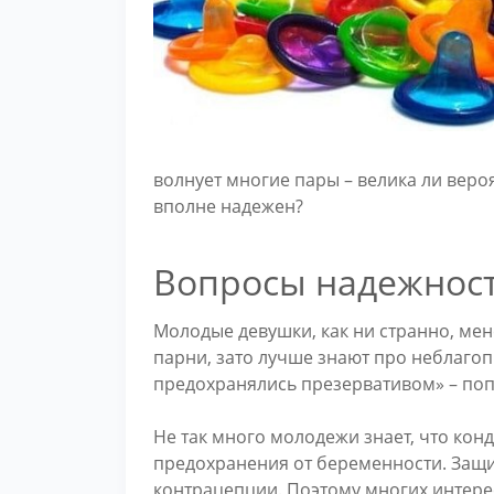
волнует многие пары – велика ли веро
вполне надежен?
Вопросы надежнос
Молодые девушки, как ни странно, ме
парни, зато лучше знают про неблаго
предохранялись презервативом» – поп
Не так много молодежи знает, что ко
предохранения от беременности. Защи
контрацепции. Поэтому многих интере