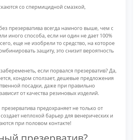
каются со спермицидной смазкой,
без презерватива всегда намного выше, чем с
 или иного способа, если ни один не дает 100%
всего, еще не изобрели то средство, на которое
омбинировать защиту, это снизит вероятность
 забеременеть, если порвался презерватив? Да,
рается, кондом сползает, дешевые предложения
ственной посадки, даже при правильно
ависит от качества резиновых изделий.
презерватива предохраняет не только от
 создает неплохой барьер для венерических и
аются при половом контакте!
ный презерватив?