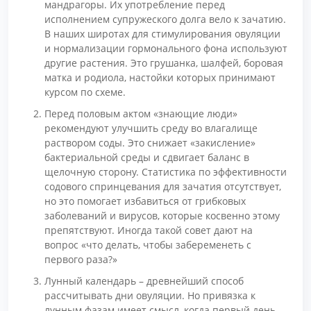
мандрагоры. Их употребление перед
исполнением супружеского долга вело к зачатию.
В наших широтах для стимулирования овуляции
и нормализации гормонального фона используют
другие растения. Это грушанка, шалфей, боровая
матка и родиола, настойки которых принимают
курсом по схеме.
Перед половым актом «знающие люди»
рекомендуют улучшить среду во влагалище
раствором соды. Это снижает «закисление»
бактериальной среды и сдвигает баланс в
щелочную сторону. Статистика по эффективности
содового спринцевания для зачатия отсутствует,
но это помогает избавиться от грибковых
заболеваний и вирусов, которые косвенно этому
препятствуют. Иногда такой совет дают на
вопрос «что делать, чтобы забеременеть с
первого раза?»
Лунный календарь – древнейший способ
рассчитывать дни овуляции. Но привязка к
лунным фазам имеет смысл, когда первый день