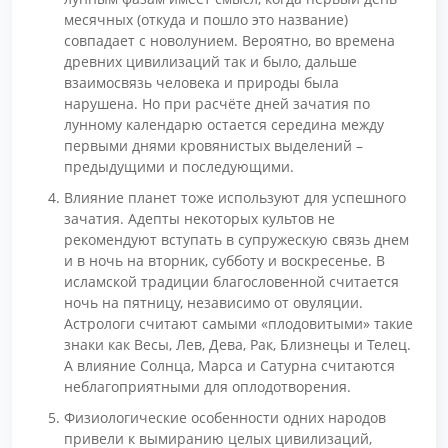
месячных (откуда и пошло это название)
совпадает с новолунием. Вероятно, во времена
древних цивилизаций так и было, дальше
взаимосвязь человека и природы была
нарушена. Но при расчёте дней зачатия по
лунному календарю остается середина между
первыми днями кровянистых выделений –
предыдущими и последующими.
Влияние планет тоже используют для успешного
зачатия. Адепты некоторых культов не
рекомендуют вступать в супружескую связь днем
и в ночь на вторник, субботу и воскресенье. В
исламской традиции благословенной считается
ночь на пятницу, независимо от овуляции.
Астрологи считают самыми «плодовитыми» такие
знаки как Весы, Лев, Дева, Рак, Близнецы и Телец.
А влияние Солнца, Марса и Сатурна считаются
неблагоприятными для оплодотворения.
Физиологические особенности одних народов
привели к вымиранию целых цивилизаций,