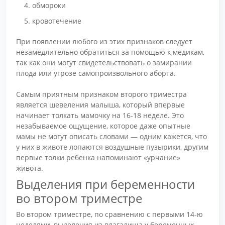
обмороки
кровотечение
При появлении любого из этих признаков следует
незамедлительно обратиться за помощью к медикам,
так как они могут свидетельствовать о замирании
плода или угрозе самопроизвольного аборта.
Самым приятным признаком второго триместра
является шевеления малыша, который впервые
начинает толкать мамочку на 16-18 неделе. Это
незабываемое ощущение, которое даже опытные
мамы не могут описать словами — одним кажется, что
у них в животе лопаются воздушные пузырики, другим
первые толки ребенка напоминают «урчание»
живота.
Выделения при беременности
во втором триместре
Во втором триместре, по сравнению с первыми 14-ю
неделями, выделения из влагалища у беременных