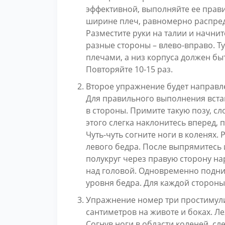
эффективной, выполняйте ее правил
ширине плеч, равномерно распреде
Разместите руки на талии и начн
разные стороны – влево-вправо. Т
плечами, а низ корпуса должен б
Повторяйте 10-15 раз.
Второе упражнение будет направл
Для правильного выполнения встан
в стороны. Примите такую позу, сл
этого слегка наклонитесь вперед, 
Чуть-чуть согните ноги в коленях. 
левого бедра. После выпрямитесь 
полукруг через правую сторону нар
над головой. Одновременно подним
уровня бедра. Для каждой стороны
Упражнение номер три простимули
сантиметров на животе и боках. Ле
Согнув ноги в области коленей, сл