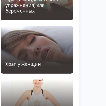
упражнения) для
беременных
Храп у женщин