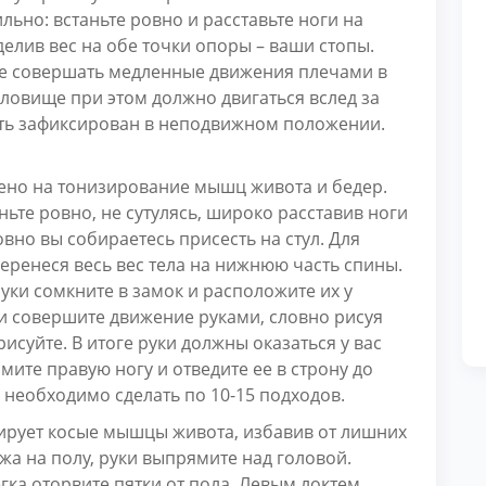
ьно: встаньте ровно и расставьте ноги на
лив вес на обе точки опоры – ваши стопы.
ите совершать медленные движения плечами в
уловище при этом должно двигаться вслед за
ыть зафиксирован в неподвижном положении.
ено на тонизирование мышц живота и бедер.
ьте ровно, не сутулясь, широко расставив ноги
овно вы собираетесь присесть на стул. Для
перенеся весь вес тела на нижнюю часть спины.
Руки сомкните в замок и расположите их у
и совершите движение руками, словно рисуя
исуйте. В итоге руки должны оказаться у вас
ите правую ногу и отведите ее в строну до
 необходимо сделать по 10-15 подходов.
рует косые мышцы живота, избавив от лишних
жа на полу, руки выпрямите над головой.
егка оторвите пятки от пола. Левым локтем