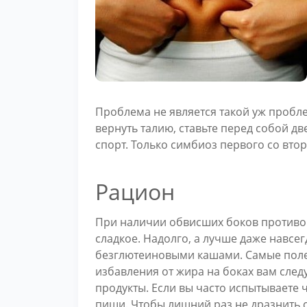
Проблема не является такой уж пробл
вернуть талию, ставьте перед собой д
спорт. Только симбиоз первого со вто
Рацион
При наличии обвисших боков противо
сладкое. Надолго, а лучше даже навсе
безглютеиновыми кашами. Самые полез
избавления от жира на боках вам сле
продукты. Если вы часто испытываете 
пищи. Чтобы лишний раз не дразнить с