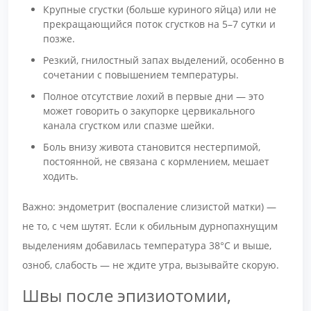
Крупные сгустки (больше куриного яйца) или не
прекращающийся поток сгустков на 5–7 сутки и
позже.
Резкий, гнилостный запах выделений, особенно в
сочетании с повышением температуры.
Полное отсутствие лохий в первые дни — это
может говорить о закупорке цервикального
канала сгустком или спазме шейки.
Боль внизу живота становится нестерпимой,
постоянной, не связана с кормлением, мешает
ходить.
Важно: эндометрит (воспаление слизистой матки) —
не то, с чем шутят. Если к обильным дурнопахнущим
выделениям добавилась температура 38°C и выше,
озноб, слабость — не ждите утра, вызывайте скорую.
Швы после эпизиотомии,