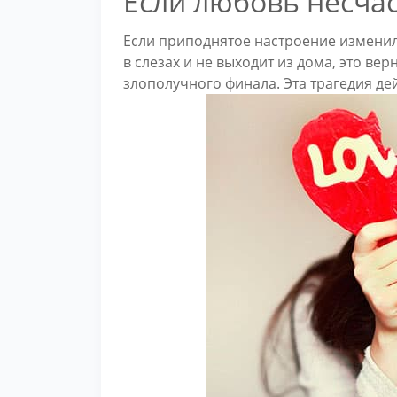
Если любовь несча
Если приподнятое настроение изменил
в слезах и не выходит из дома, это ве
злополучного финала. Эта трагедия д