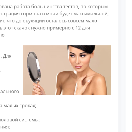
нована работа большинства тестов, по которым
ентрация гормона в мочи будет максимальной,
чит, что до овуляции осталось совсем мало
ь этот скачок нужно примерно с 12 дня
ию.
. Для
ь
уального
а малых сроках;
половой системы;
ния;