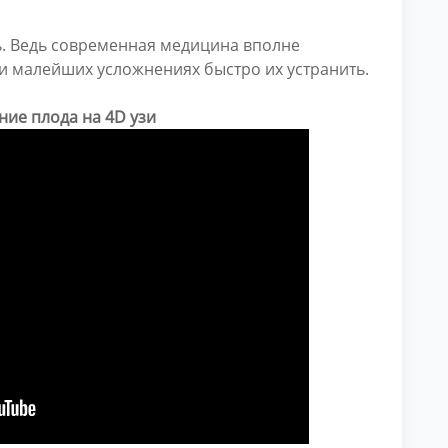
ь. Ведь современная медицина вполне
и малейших усложнениях быстро их устранить.
ие плода на 4D узи