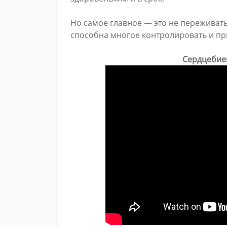
Но самое главное — это не переживат
способна многое контролировать и пр
Сердцебиен