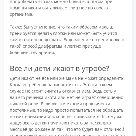
попробовать его как можно больше, а потом при
помощи икоты выталкивает лишнее из своего
организма.
Также бытует мнение, что таким образом малыш
тренируется делать глотки или может быть учится
самостоятельно дышать. Ведь мнение о тренировке в
такой способ диафрагмы и легких присуще
большинству врачей.
Все ли дети икают в утробе?
Дети икают не все или же мама не может определить.
Когда ее ребенок начинает икать. Это ни в коем
случае не стоит считать отклонением. Ведь есть у
вашего ребенка икота или нет не играет совершенно
никакой роли. Если же эти икания практически
постоянные, то надо просто попытаться не обращать
на них внимания и вскоре вы привыкнете. К тому же
чаще всего детки начинают икать за несколько
месяцев до рождения так, что это будет вам отличной
тренировкой для того, чтобы вскоре услышать икание