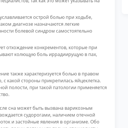
пециалистов, так как это может указывать на
славливается острой болью при ходьбе,
таком диагнозе назначаются легкие
нности болевой синдром самостоятельно
ет отхождение конкрементов, которые при
ывают колющую боль иррадиирущую в пах,
ние также характеризуется болью в правом
го, с какой стороны прикрепилась яйцеклетка.
чной полости, при такой патологии применяется
тво.
осле сна может быть вызвана варикозным
вождается судорогами, наличием отечной
оток и застойные явления в организме. Обо