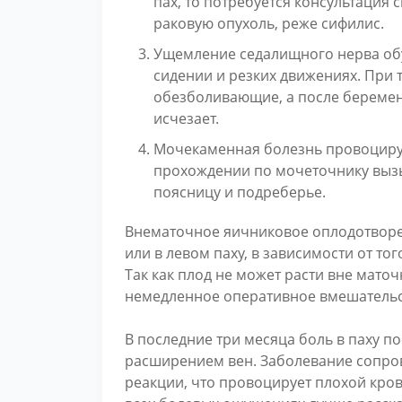
пах, то потребуется консультация с
раковую опухоль, реже сифилис.
Ущемление седалищного нерва обу
сидении и резких движениях. При 
обезболивающие, а после береме
исчезает.
Мочекаменная болезнь провоциру
прохождении по мочеточнику выз
поясницу и подреберье.
Внематочное яичниковое оплодотворе
или в левом паху, в зависимости от то
Так как плод не может расти вне мато
немедленное оперативное вмешательс
В последние три месяца боль в паху п
расширением вен. Заболевание сопро
реакции, что провоцирует плохой кров