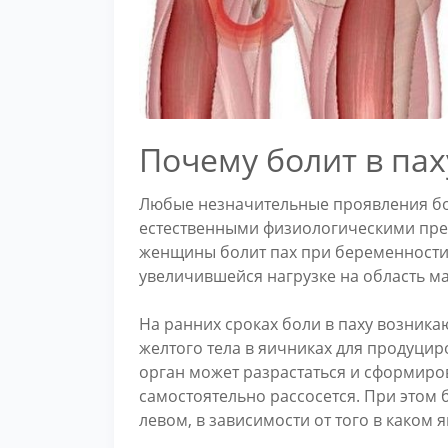
Почему болит в па
Любые незначительные проявления бо
естественными физиологическими пре
женщины болит пах при беременности,
увеличившейся нагрузке на область ма
На ранних сроках боли в паху возника
желтого тела в яичниках для продуци
орган может разрастаться и сформиров
самостоятельно рассосется. При этом б
левом, в зависимости от того в каком