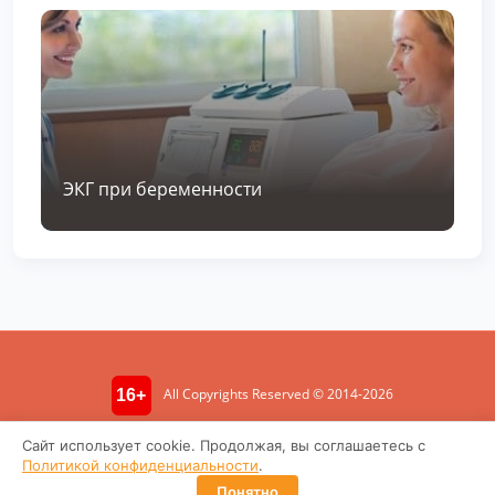
ЭКГ при беременности
All Copyrights Reserved © 2014-2026
16+
Информация носит ознакомительный характер. Не является
Сайт использует cookie. Продолжая, вы соглашаетесь с
медицинской консультацией.
Политикой конфиденциальности
.
Политика конфиденциальности
Понятно