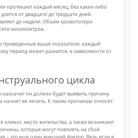
и протекают каждый месяц, без каких-либо
длится от двадцати до тридцати дней.
авляет до недели. Объем кровопотери
есяти миллилитров.
се приведенные выше показатели, каждый
ому период может разнится, в зависимости от
нструального цикла
н назначит он должен будет выявить причину
начнет ее лечить. К таким причинам относят:
е климат, место жительства, а также возникают
причины, которые могут повлиять на сбой
е – это еще один внешний фактор. Ведь если в