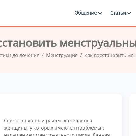
Общение
Статьи
сстановить менструальн
ктики до лечения
Менструация
Как восстановить ме
Сейчас сплошь и рядом встречаются
женщины, у которых имеются проблемы с
нарушением менструального цикла. Данная