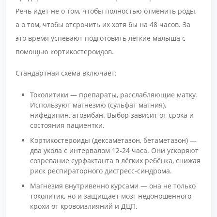
Речь идёт не о том, чтобы полностью отменить роды,
а о том, чтобы отсрочить их хотя бы на 48 часов. За
это время успевают подготовить лёгкие малыша с
помощью кортикостероидов.
Стандартная схема включает:
Токолитики — препараты, расслабляющие матку.
Используют магнезию (сульфат магния),
нифедипин, атозибан. Выбор зависит от срока и
состояния пациентки.
Кортикостероиды (дексаметазон, бетаметазон) —
два укола с интервалом 12-24 часа. Они ускоряют
созревание сурфактанта в лёгких ребёнка, снижая
риск респираторного дистресс-синдрома.
Магнезия внутривенно курсами — она не только
токолитик, но и защищает мозг недоношенного
крохи от кровоизлияний и ДЦП.