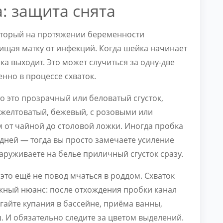
а: защита снята
который на протяжении беременности
ищая матку от инфекций. Когда шейка начинает
ка выходит. Это может случиться за одну-две
енно в процессе схваток.
то это прозрачный или беловатый сгусток,
 желтоватый, бежевый, с розовыми или
от чайной до столовой ложки. Иногда пробка
 дней — тогда вы просто замечаете усиление
аруживаете на белье приличный сгусток сразу.
 это ещё не повод мчаться в роддом. Схваток
ажный нюанс: после отхождения пробки канал
гайте купания в бассейне, приёма ванны,
ш. И обязательно следите за цветом выделений.