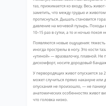
таз, прижимается ко входу. Весь живо
заметить, что между грудью и живото
протиснуться. Дышать становится гораз
давление на мочевой пузырь. Походы в
10–15 раз в сутки, а то и ночью покоя н
Появляются новые ощущения: тяжесть 
иногда прострелы в ногу. Это кости та
«утиной» — вразвалочку, плавной. Не п
дискомфорт, носите дородовый бандаж,
У первородящих живот опускается за 2
может случиться прямо накануне или да
опускания не произошло, — не панику
анатомических особенностях живот виз
что головка низко.