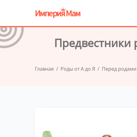
Предвестники р
Главная
Роды от А до Я
Перед родами