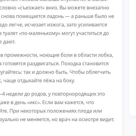
т словно «съезжает» вниз. Вы можете внезапно
м снова помещается ладонь — а раньше было не
до легче, исчезает изжога, зато усиливается
 туалет «по-маленькому» могут участиться до
е дают.
в промежности, ноющие боли в области лобка,
за готовятся раздвигаться. Походка становится
угайтесь: так и должно быть. Чтобы облегчить
 чаще отдыхайте лёжа на боку.
–4 недели до родов, у повторнородящих это
же в день «икс». Если вам кажется, что
йте. При некоторых положениях плода или
уально не меняется, но врач на осмотре видит,