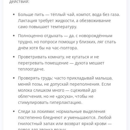
действий:
Больше пить — тёплый чай, компот, вода без газа.
Лактация требует жидкости, а обезвоживание
само повышает температуру.
Полноценно отдыхать — да, с новорождённым
трудно, но попроси помощи у близких, ляг спать
днём хотя бы на час-полтора.
Проветривать комнату, не кутаться и не
перегревать помещение — духота мешает
теплоотдаче.
Проверять грудь: часто прикладывай малыша,
меняй позы, не допускай переполнения. Если
молока слишком много — сцеживай до
облегчения, но не «досуха», чтобы не
стимулировать гиперлактацию.
Следи за лохиями: нормальные выделения
постепенно бледнеют и уменьшаются. Любой
гнилостный запах или возврат яркой крови —
повод для звонка врачу.