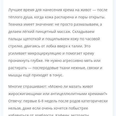
Лучшее время для нанесения крема на живот — после
тёплого душа, когда кожа распарена и поры открыты.
Техника имеет значение: не просто размазываем, а
делаем лёгкий пинцетный массаж. Складываем
пальцы щепоткой и пощипываем кожу по часовой
стрелке, двигаясь от лобка вверх к талии. Это
усиливает микроциркуляцию и помогает крему
проникнуть глубже. Не нужно агрессивно мять или
растирать — послеродовые ткани нежные, связки и
мышцы ещё приходят в тонус.
Многие спрашивают: «Можно ли мазать живот
жиросжигающими или антицеллюлитными кремами?»
Отвечу: первые 6-8 недель после родов категорически
нельзя, даже если очень хочется побыстрее
избавиться от дряблости. Кофеин, экстракты