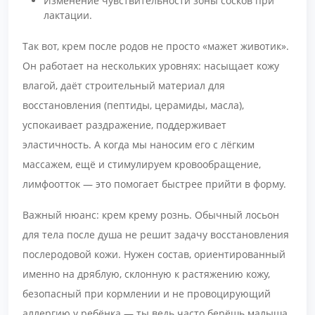
Изменение чувствительности зоны сосков при
лактации.
Так вот, крем после родов не просто «мажет животик».
Он работает на нескольких уровнях: насыщает кожу
влагой, даёт строительный материал для
восстановления (пептиды, церамиды, масла),
успокаивает раздражение, поддерживает
эластичность. А когда мы наносим его с лёгким
массажем, ещё и стимулируем кровообращение,
лимфоотток — это помогает быстрее прийти в форму.
Важный нюанс: крем крему рознь. Обычный лосьон
для тела после душа не решит задачу восстановления
послеродовой кожи. Нужен состав, ориентированный
именно на дряблую, склонную к растяжению кожу,
безопасный при кормлении и не провоцирующий
аллергию у ребёнка — ты ведь часто берёшь малыша