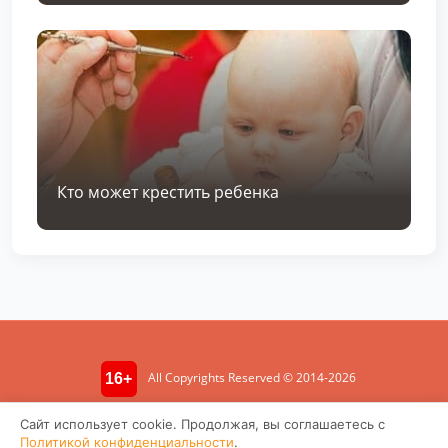
Кто может крестить ребенка
All Copyrights Reserved © 2014-2026
16+
Информация носит ознакомительный характер. Не является
Сайт использует cookie. Продолжая, вы соглашаетесь с
медицинской консультацией.
Политикой конфиденциальности
.