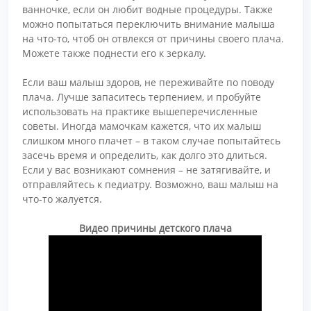
ванночке, если он любит водные процедуры. Также
можно попытаться переключить внимание малыша
на что-то, чтоб он отвлекся от причины своего плача.
Можете также поднести его к зеркалу.
Если ваш малыш здоров, не переживайте по поводу
плача. Лучше запаситесь терпением, и пробуйте
использовать на практике вышеперечисленные
советы. Иногда мамочкам кажется, что их малыш
слишком много плачет – в таком случае попытайтесь
засечь время и определить, как долго это длиться.
Если у вас возникают сомнения – не затягивайте, и
отправляйтесь к педиатру. Возможно, ваш малыш на
что-то жалуется.
Видео причины детского плача