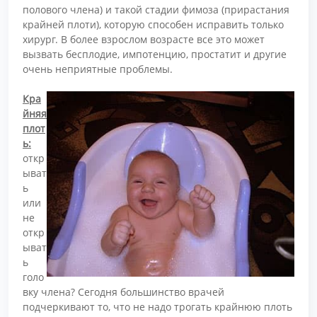
полового члена) и такой стадии фимоза (прирастания
крайней плоти), которую способен исправить только
хирург. В более взрослом возрасте все это может
вызвать бесплодие, импотенцию, простатит и другие
очень неприятные проблемы.
Кра
йняя
плот
ь:
откр
ыват
ь
или
не
откр
ыват
ь
голо
вку члена? Сегодня большинство врачей
подчеркивают то, что не надо трогать крайнюю плоть