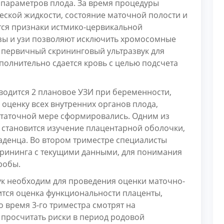
 параметров плода. За время процедуры
еской жидкости, состояние маточной полости и
ся признаки истмико-цервикальной
зы и узи позволяют исключить хромосомные
я первичный скрининговый ультразвук для
полнительно сдается кровь с целью подсчета
водится 2 плановое УЗИ при беременности,
 оценку всех внутренних органов плода,
остаточной мере сформировались. Одним из
 становится изучение плацентарной оболочки,
ладенца. Во втором триместре специалисты
крининга с текущими данными, для понимания
робы.
вук необходим для проведения оценки маточно-
ится оценка функциональности плаценты,
о время 3-го триместра смотрят на
 просчитать риски в период родовой