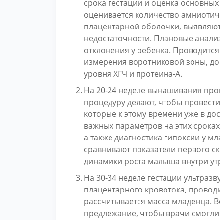
срока гестации и оценка основных
оценивается количество амниотич
плацентарной оболочки, выявляют
недостаточности. Плановые анали
отклонения у ребенка. Проводитс
измерения воротниковой зоны, до
уровня ХГЧ и протеина-А.
На 20-24 неделе вынашивания про
процедуру делают, чтобы провести
которые к этому времени уже в д
важных параметров на этих сроках
а также диагностика гипоксии у м
сравнивают показатели первого с
динамики роста малыша внутри ут
На 30-34 неделе гестации ультраз
плацентарного кровотока, провод
рассчитывается масса младенца. В
предлежание, чтобы врачи смогли