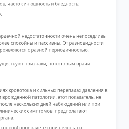
ов, часто синюшность и бледность;
;
ердечной недостаточности очень непоседливы
более спокойны и пассивны. От разновидности
проявляются с разной периодичностью.
 существуют признаки, по которым врачи
ях кровотока и сильных перепадах давления в
врожденной патологии, этот показатель, не
 после нескольких дней наблюдений или при
линических симптомов, предполагают
ргана.
кровов) проявляется при недостатке