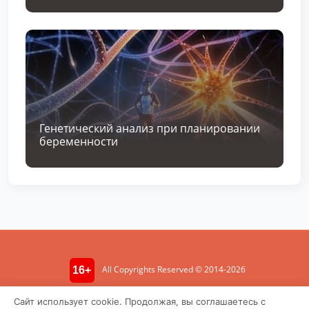
Генетический анализ при планировании
беременности
All Copyrights Reserved © 2014-2026
16+
Информация носит ознакомительный характер. Не является
Сайт использует cookie. Продолжая, вы соглашаетесь с
медицинской консультацией.