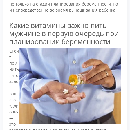
не только на стадии планирования беременности, но
и непосредственно во время вынашивания ребенка.
Какие витамины важно пить
мужчине в первую очередь при
планировании беременности
Стои
т
пом
нить
, что
зало
г
ваш
его
здор
овья
—
это