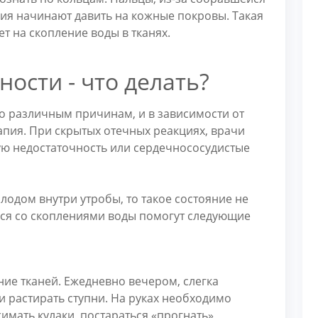
ния начинают давить на кожные покровы. Такая
ет на скопление воды в тканях.
ости - что делать?
по различным причинам, и в зависимости от
апия. При скрытых отечных реакциях, врачи
ную недостаточность или сердечнососудистые
лодом внутри утробы, то такое состояние не
ься со скоплениями воды помогут следующие
ие тканей. Ежедневно вечером, слегка
 растирать ступни. На руках необходимо
имать кулаки, постараться «прогнать»