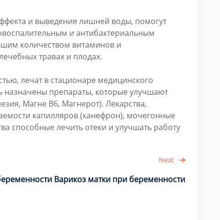
ффекта и выведения лишней воды, помогут
вовоспалительным и антибактериальным
ьшим количеством витаминов и
лечебных травах и плодах.
тью, лечат в стационаре медицинского
ть назначены препараты, которые улучшают
зия, Магне В6, Магнерот). Лекарства,
емости капилляров (канефрон), мочегонные
тва способные лечить отеки и улучшать работу
Next
 беременности
Варикоз матки при беременности