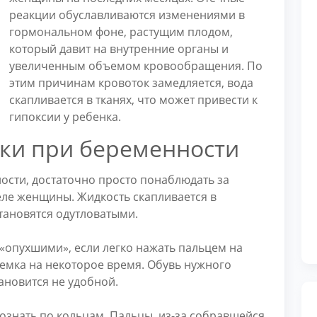
реакции обуславливаются изменениями в
гормональном фоне, растущим плодом,
который давит на внутренние органы и
увеличенным объемом кровообращения. По
этим причинам кровоток замедляется, вода
скапливается в тканях, что может привести к
гипоксии у ребенка.
еки при беременности
ости, достаточно просто понаблюдать за
еле женщины. Жидкость скапливается в
становятся одутловатыми.
 «опухшими», если легко нажать пальцем на
выемка на некоторое время. Обувь нужного
тановится не удобной.
ознать по кольцам. Пальцы, из-за собравшейся