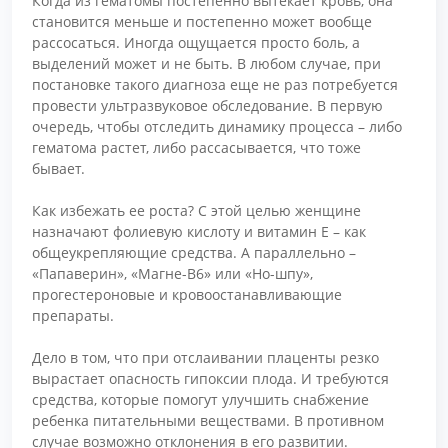
Когда из гематомы постепенно вытекает кровь, она
становится меньше и постепенно может вообще
рассосаться. Иногда ощущается просто боль, а
выделений может и не быть. В любом случае, при
постановке такого диагноза еще не раз потребуется
провести ультразвуковое обследование. В первую
очередь, чтобы отследить динамику процесса – либо
гематома растет, либо рассасывается, что тоже
бывает.
Как избежать ее роста? С этой целью женщине
назначают фолиевую кислоту и витамин Е – как
общеукрепляющие средства. А параллельно –
«Папаверин», «Магне-В6» или «Но-шпу»,
прогестероновые и кровоостанавливающие
препараты.
Дело в том, что при отслаивании плаценты резко
вырастает опасность гипоксии плода. И требуются
средства, которые помогут улучшить снабжение
ребенка питательными веществами. В противном
случае возможно отклонения в его развитии.