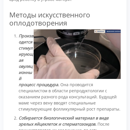
Методы искусственного
оплодотворения
Произв
одится
стимул
ирующ
ая
овуляц
ионны
й
процесс процедура.
Она проводится
специалистом в области репродуктологии с
оказанием разного рода консультаций. Будущей
маме через вену вводят специальные
стимулирующие фолликулярный рост препараты.
Собирается биологический материал в виде
зрелых яйцеклеток и сперматозоидов.
После