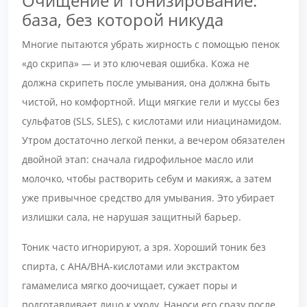
Очищение и тонизирование:
база, без которой никуда
Многие пытаются убрать жирность с помощью пенок
«до скрипа» — и это ключевая ошибка. Кожа не
должна скрипеть после умывания, она должна быть
чистой, но комфортной. Ищи мягкие гели и муссы без
сульфатов (SLS, SLES), с кислотами или ниацинамидом.
Утром достаточно легкой пенки, а вечером обязателен
двойной этап: сначала гидрофильное масло или
молочко, чтобы растворить себум и макияж, а затем
уже привычное средство для умывания. Это убирает
излишки сала, не нарушая защитный барьер.
Тоник часто игнорируют, а зря. Хороший тоник без
спирта, с AHA/BHA-кислотами или экстрактом
гамамелиса мягко доочищает, сужает поры и
подготавливает лицо к уходу. Наноси его сразу после