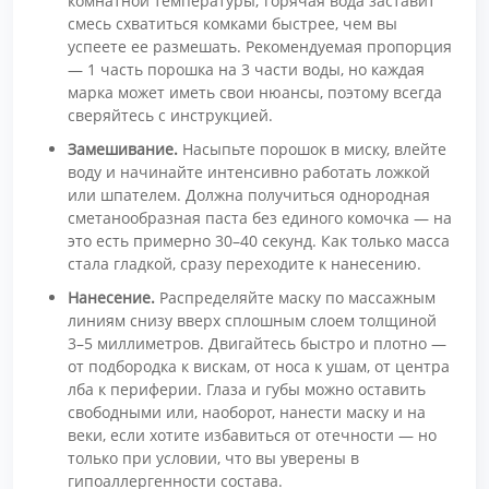
комнатной температуры; горячая вода заставит
смесь схватиться комками быстрее, чем вы
успеете ее размешать. Рекомендуемая пропорция
— 1 часть порошка на 3 части воды, но каждая
марка может иметь свои нюансы, поэтому всегда
сверяйтесь с инструкцией.
Замешивание.
Насыпьте порошок в миску, влейте
воду и начинайте интенсивно работать ложкой
или шпателем. Должна получиться однородная
сметанообразная паста без единого комочка — на
это есть примерно 30–40 секунд. Как только масса
стала гладкой, сразу переходите к нанесению.
Нанесение.
Распределяйте маску по массажным
линиям снизу вверх сплошным слоем толщиной
3–5 миллиметров. Двигайтесь быстро и плотно —
от подбородка к вискам, от носа к ушам, от центра
лба к периферии. Глаза и губы можно оставить
свободными или, наоборот, нанести маску и на
веки, если хотите избавиться от отечности — но
только при условии, что вы уверены в
гипоаллергенности состава.