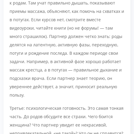
к родам. Там учат правильно дышать, показывают
приемы массажа, объясняют, как помочь на схватках и
в потугах. Если курсов нет, смотрите вместе
видеоуроки, читайте книги (но не форумы! — там
много страшилок). Партнер должен четко знать: роды
делятся на латентную, активную фазы, переходную,
потуги и рождение последа. В каждом периоде свои
задачи. Например, в активной фазе хорошо работает
массаж крестца, а в потугах — правильное дыхание и
подсказки врача. Если партнер знает теорию, он
увереннее действует, а значит, приносит реальную
пользу.
Третье: психологическая готовность. Это самая тонкая
часть. До родов обсудите все страхи. Чего боится
женщина? Что партнер увидит ее некрасивой,
непривлекательной, «не такой»? Что он не справится?