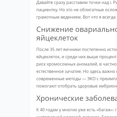
Давайте сразу расставим точки над i. 
пациентку. Но это не облигатные осло
грамотным ведением. Вот что я всегда
Снижение овариально
яйцеклеток
После 35 лет яичники постепенно исто
яйцеклеток, и среди них выше процен
риск хромосомных аномалий, в частно
естественное зачатие. Но здесь важно 
современные методы — ЭКО с преимп
помогают отобрать здоровые эмбрион
Хронические заболев
К 40 годам у многих уже есть «багаж»:
щитовидной железой, варикоз. Береме