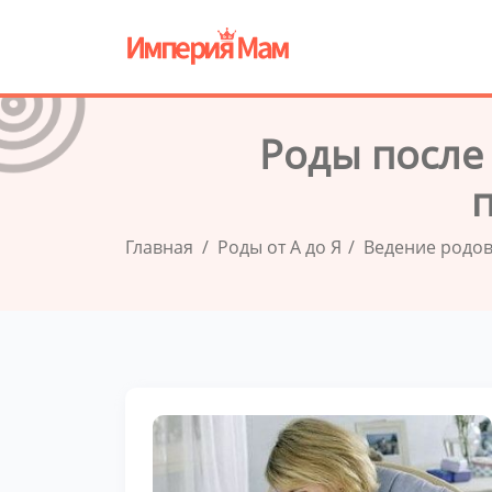
Роды после 
Главная
Роды от А до Я
Ведение родо