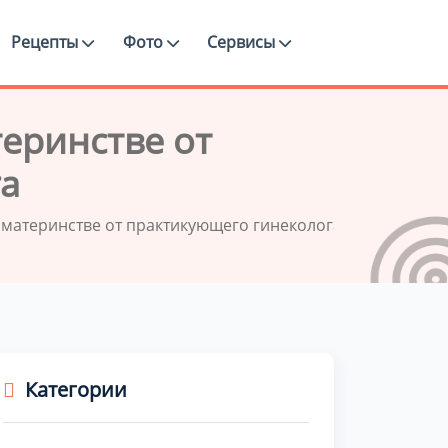
Рецепты
Фото
Сервисы
теринстве от
а
 материнстве от практикующего гинеколога
Категории