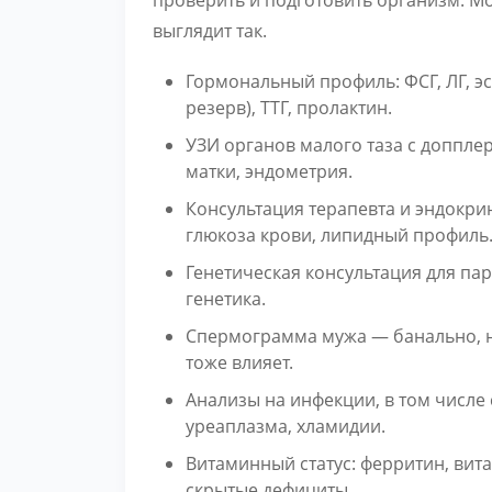
проверить и подготовить организм. М
выглядит так.
Гормональный профиль: ФСГ, ЛГ, э
резерв), ТТГ, пролактин.
УЗИ органов малого таза с доппл
матки, эндометрия.
Консультация терапевта и эндокрин
глюкоза крови, липидный профиль
Генетическая консультация для па
генетика.
Спермограмма мужа — банально, н
тоже влияет.
Анализы на инфекции, в том числе
уреаплазма, хламидии.
Витаминный статус: ферритин, вита
скрытые дефициты.