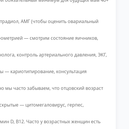
ой обязательный минимум для будущих мам 40+
страдиол, АМГ (чтобы оценить овариальный
ерометрией — смотрим состояние яичников,
олога, контроль артериального давления, ЭКГ,
.
ры — кариотипирование, консультация
о мы часто забываем, что отцовский возраст
 скрытые — цитомегаловирус, герпес,
мин D, B12. Часто у возрастных женщин есть