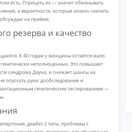
Риски есть. Отрицать их — значит обманывать
жнения, а вероятности, которые можно снизить
 обсуждаю на приёме.
го резерва и качество
щаются. К 40 годам у женщины остаётся мало
т генетически неполноценных. Это повышает
сти синдрома Дауна, и снижает шансы на
не опускать руки: дообследование и
лантационным генетическим тестированием —
ы.
ания
 гипертония, диабет 2 типа, проблемы с
нность может стать триггером для обострения.