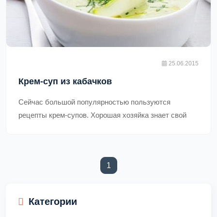
25.06.2015
Крем-суп из кабачков
Сейчас большой популярностью пользуются
рецепты крем-супов. Хорошая хозяйка знает свой
особый рецепт такого блюда. Этот крем-суп из
кабачков способен порадовать домочадцев и
удивить гостей своим ароматом и вкусом.,
1
(current)
Категории