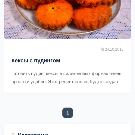
24.10.2016
Кексы с пудингом
Готовить пудинг кексы в силиконовых формах очень
просто и удобно. Этот рецепт кексов будто создан
для силиконовых форм))). Тесто прекрасно
подрастает, хорошо отстает от формы, легко
вынимается. Получаются очень вкусные, песочные,
1
рыхлые, ароматные и красивые кексики. Детям они
(current)
очень нравятся - расходятся мгновенно)) пудинг
кексы в силиконовых формах можно поливать