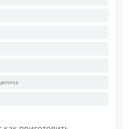
 щепотка
 как приготовить