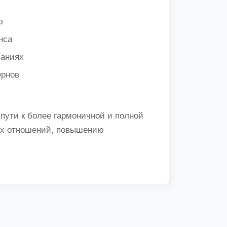
ю
нса
ваниях
ернов
 пути к более гармоничной и полной
ых отношений, повышению