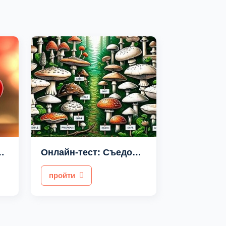
 или Амазонка?
Онлайн-тест: Съедобный или ядовитый гриб?
пройти