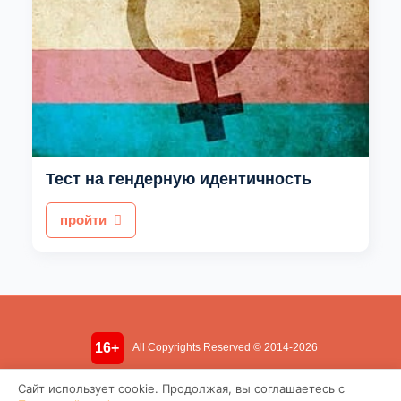
Тест на гендерную идентичность
пройти
16+
All Copyrights Reserved © 2014-2026
Информация носит ознакомительный характер. Не является
Сайт использует cookie. Продолжая, вы соглашаетесь с
медицинской консультацией.