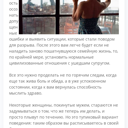
ость
осоз
нать
допу
щен
ные
ошибки и выявить ситуации, которые стали поводом
для разрыва. После этого вам легче будет если не
наладить заново пошатнувшуюся семейную жизнь, то,
по крайней мере, установить нормальные
цивилизованные отношения с ушедшим супругом.
Все это нужно проделать не по горячим следам, когда
еще так жива боль и обида, а в уже успокоенном
состоянии, когда к вам вернулась способность
мыслить здраво.
Некоторые женщины, покинутые мужем, стараются не
задумываться о том, что же теперь им делать, и
просто плывут по течению. Но это тупиковый вариант
поведения: таким образом вы расписываетесь в своей