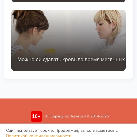
Можно ли сдавать кровь во время месячных
All Copyrights Reserved © 2014-2026
16+
Информация носит ознакомительный характер. Не является
Сайт использует cookie. Продолжая, вы соглашаетесь с
медицинской консультацией.
Политикой конфиденциальности
.