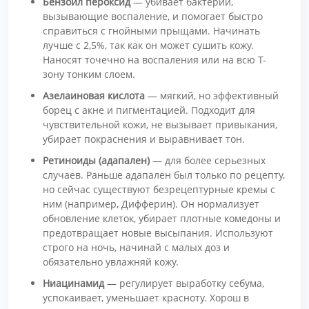
Бензоил пероксид
— убивает бактерии,
вызывающие воспаление, и помогает быстро
справиться с гнойными прыщами. Начинать
лучше с 2,5%, так как он может сушить кожу.
Наносят точечно на воспаления или на всю Т-
зону тонким слоем.
Азелаиновая кислота
— мягкий, но эффективный
борец с акне и пигментацией. Подходит для
чувствительной кожи, не вызывает привыкания,
убирает покраснения и выравнивает тон.
Ретиноиды (адапален)
— для более серьезных
случаев. Раньше адапален был только по рецепту,
но сейчас существуют безрецептурные кремы с
ним (например, Дифферин). Он нормализует
обновление клеток, убирает плотные комедоны и
предотвращает новые высыпания. Используют
строго на ночь, начинай с малых доз и
обязательно увлажняй кожу.
Ниацинамид
— регулирует выработку себума,
успокаивает, уменьшает красноту. Хорош в