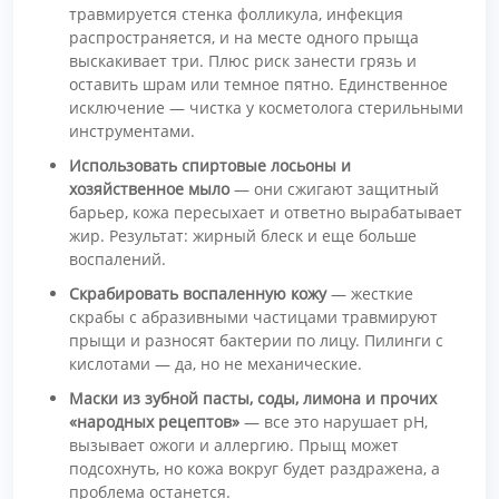
травмируется стенка фолликула, инфекция
распространяется, и на месте одного прыща
выскакивает три. Плюс риск занести грязь и
оставить шрам или темное пятно. Единственное
исключение — чистка у косметолога стерильными
инструментами.
Использовать спиртовые лосьоны и
хозяйственное мыло
— они сжигают защитный
барьер, кожа пересыхает и ответно вырабатывает
жир. Результат: жирный блеск и еще больше
воспалений.
Скрабировать воспаленную кожу
— жесткие
скрабы с абразивными частицами травмируют
прыщи и разносят бактерии по лицу. Пилинги с
кислотами — да, но не механические.
Маски из зубной пасты, соды, лимона и прочих
«народных рецептов»
— все это нарушает pH,
вызывает ожоги и аллергию. Прыщ может
подсохнуть, но кожа вокруг будет раздражена, а
проблема останется.